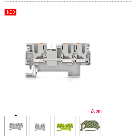
ΝΕΟ
+ Zoom