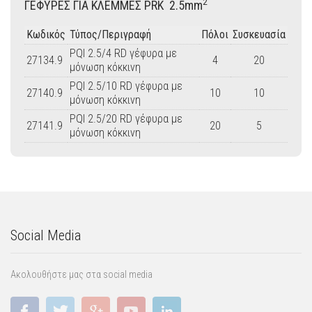
2
ΓΕΦΥΡΕΣ ΓIΑ ΚΛΕΜΜΕΣ PRK 2.5mm
Κωδικός
Τύπος/Περιγραφή
Πόλοι
Συσκευασία
PQI 2.5/4 RD γέφυρα με
27134.9
4
20
μόνωση κόκκινη
PQI 2.5/10 RD
γέφυρα με
27140.9
10
10
μόνωση κόκκινη
PQI 2.5/20 RD
γέφυρα με
27141.9
20
5
μόνωση κόκκινη
Social Media
Ακολουθήστε μας στα social media